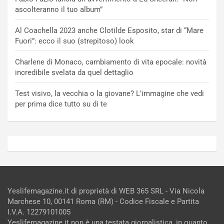
ascolteranno il tuo album”
Al Coachella 2023 anche Clotilde Esposito, star di “Mare
Fuori”: ecco il suo (strepitoso) look
Charlene di Monaco, cambiamento di vita epocale: novità
incredibile svelata da quel dettaglio
Test visivo, la vecchia o la giovane? L’immagine che vedi
per prima dice tutto su di te
Yeslifemagazine.it di proprietà di WEB 365 SRL - Via Nicola
Marchese 10, 00141 Roma (RM) - Codice Fiscale e Partita
I.V.A. 12279101005
Yeslifemagazine.it non è una testata giornalistica, in quanto