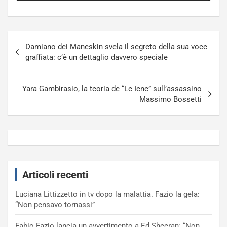
Navigazione
Damiano dei Maneskin svela il segreto della sua voce
articoli
graffiata: c’è un dettaglio davvero speciale
Yara Gambirasio, la teoria de “Le Iene” sull’assassino
Massimo Bossetti
Articoli recenti
Luciana Littizzetto in tv dopo la malattia. Fazio la gela:
“Non pensavo tornassi”
Fabio Fazio lancia un avvertimento a Ed Sheeran: “Non