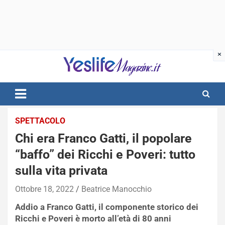
Skip
to
content
notizie di intrattenimento
SPETTACOLO
Chi era Franco Gatti, il popolare
“baffo” dei Ricchi e Poveri: tutto
sulla vita privata
Ottobre 18, 2022
Beatrice Manocchio
Addio a Franco Gatti, il componente storico dei
Ricchi e Poveri è morto all’età di 80 anni