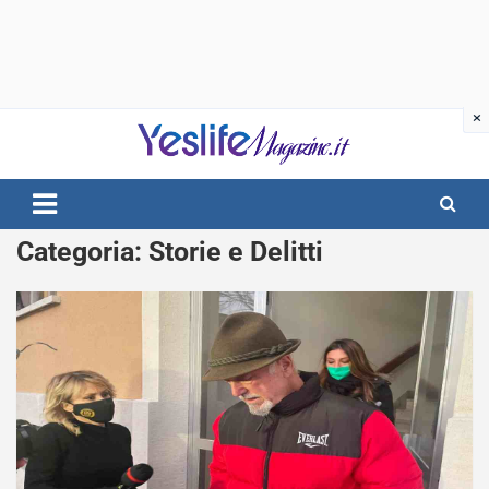
Skip
to
content
notizie di intrattenimento
Categoria:
Storie e Delitti