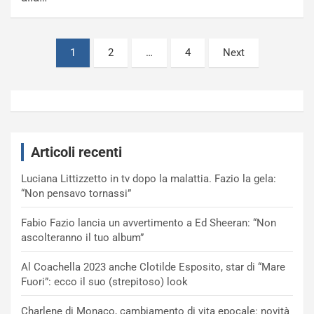
Paginazione
1
2
…
4
Next
degli
articoli
Articoli recenti
Luciana Littizzetto in tv dopo la malattia. Fazio la gela:
“Non pensavo tornassi”
Fabio Fazio lancia un avvertimento a Ed Sheeran: “Non
ascolteranno il tuo album”
Al Coachella 2023 anche Clotilde Esposito, star di “Mare
Fuori”: ecco il suo (strepitoso) look
Charlene di Monaco, cambiamento di vita epocale: novità