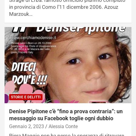
Strage di Erba: famoso omicidio plurimo compiuto
in provincia di Como l’11 dicembre 2006. Azouz
Marzouk…
STORIE E DELITTI
Denise Pipitone c’è “fino a prova contraria”: un
messaggio su Facebook toglie ogni dubbio
Gennaio 2, 2023
Alessia Conte
Piera Maggio non ha perso la speranza di ritrovare