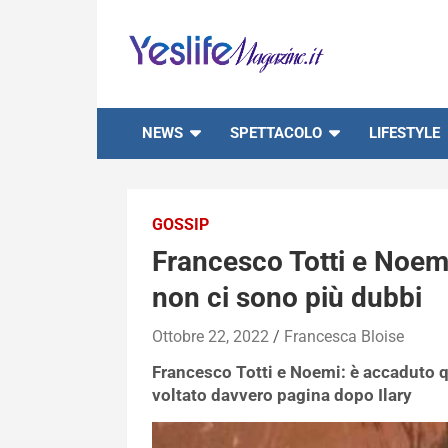
Skip
to
content
notizie di intrattenimento
NEWS
SPETTACOLO
LIFESTYLE
GOSSIP
Francesco Totti e Noemi
non ci sono più dubbi
Ottobre 22, 2022
Francesca Bloise
Francesco Totti e Noemi: è accaduto q
voltato davvero pagina dopo Ilary