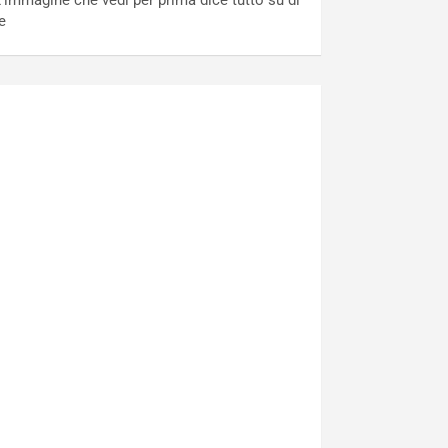
’immagine che vedi per prima dice tutto su di
e