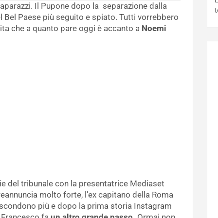
L
paparazzi. Il Pupone dopo la separazione dalla
t
l Bel Paese più seguito e spiato. Tutti vorrebbero
vita che a quanto pare oggi è accanto a
Noemi
ie del tribunale con la presentatrice Mediaset
preannuncia molto forte, l’ex capitano della Roma
ascondono più e dopo la prima storia Instagram
, Francesco fa
un altro grande passo.
Ormai non