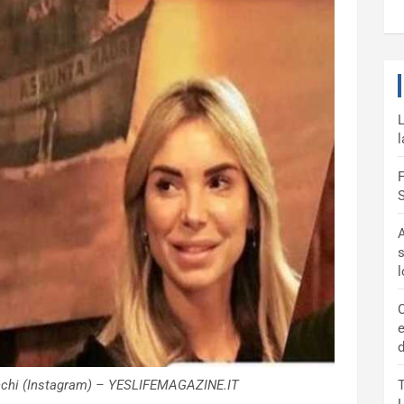
L
l
F
S
A
s
C
e
d
cchi (Instagram) – YESLIFEMAGAZINE.IT
T