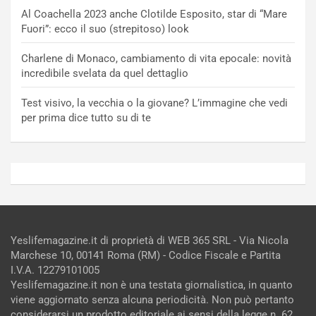
Al Coachella 2023 anche Clotilde Esposito, star di “Mare
Fuori”: ecco il suo (strepitoso) look
Charlene di Monaco, cambiamento di vita epocale: novità
incredibile svelata da quel dettaglio
Test visivo, la vecchia o la giovane? L’immagine che vedi
per prima dice tutto su di te
Yeslifemagazine.it di proprietà di WEB 365 SRL - Via Nicola
Marchese 10, 00141 Roma (RM) - Codice Fiscale e Partita
I.V.A. 12279101005
Yeslifemagazine.it non è una testata giornalistica, in quanto
viene aggiornato senza alcuna periodicità. Non può pertanto
considerarsi un prodotto editoriale ai sensi della legge n. 62