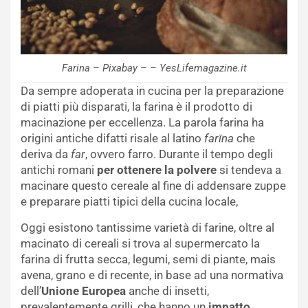
Farina – Pixabay – – YesLifemagazine.it
Da sempre adoperata in cucina per la preparazione
di piatti più disparati, la farina è il prodotto di
macinazione per eccellenza. La parola farina ha
origini antiche difatti risale al latino
farīna
che
deriva da
far
, ovvero farro. Durante il tempo degli
antichi romani
per ottenere la polvere
si tendeva a
macinare questo cereale al fine di addensare zuppe
e preparare piatti tipici della cucina locale,
Oggi esistono tantissime varietà di farine, oltre al
macinato di cereali si trova al supermercato la
farina di frutta secca, legumi, semi di piante, mais
avena, grano e di recente, in base ad una normativa
dell’
Unione Europea
anche di insetti,
prevalentemente grilli, che hanno un
impatto