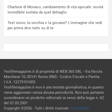
Charlene di Monaco, cambiamento di vita epocale: novità
incredibile svelata da quel dettaglio
Test visivo, la vecchia o la giovane? L’immagine che vedi
per prima dice tutto su di te
Yeslifemagazine.it di proprietà di WEB 365 SRL - Via Nicola
Marchese 10, 00141 Roma (RM) - Codice Fiscale e Partita
I.V.A. 12279101005
Yeslifemagazine.it non è una testata giornalistica, in quanto
viene aggiornato senza alcuna periodicità. Non può pertanto
considerarsi un prodotto editoriale ai sensi della legge n. 62
del 07.03.2001
Copyright ©2026 - Tutti i diritti riservati -
Contattaci