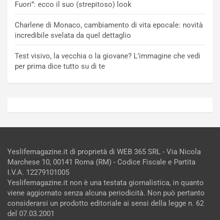
Fuori”: ecco il suo (strepitoso) look
Charlene di Monaco, cambiamento di vita epocale: novità
incredibile svelata da quel dettaglio
Test visivo, la vecchia o la giovane? L’immagine che vedi
per prima dice tutto su di te
Yeslifemagazine.it di proprietà di WEB 365 SRL - Via Nicola
Marchese 10, 00141 Roma (RM) - Codice Fiscale e Partita
I.V.A. 12279101005
Yeslifemagazine.it non è una testata giornalistica, in quanto
viene aggiornato senza alcuna periodicità. Non può pertanto
considerarsi un prodotto editoriale ai sensi della legge n. 62
del 07.03.2001