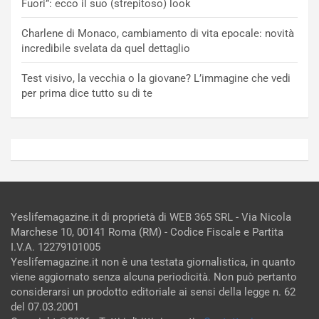
Fuori”: ecco il suo (strepitoso) look
Charlene di Monaco, cambiamento di vita epocale: novità
incredibile svelata da quel dettaglio
Test visivo, la vecchia o la giovane? L’immagine che vedi
per prima dice tutto su di te
Yeslifemagazine.it di proprietà di WEB 365 SRL - Via Nicola
Marchese 10, 00141 Roma (RM) - Codice Fiscale e Partita
I.V.A. 12279101005
Yeslifemagazine.it non è una testata giornalistica, in quanto
viene aggiornato senza alcuna periodicità. Non può pertanto
considerarsi un prodotto editoriale ai sensi della legge n. 62
del 07.03.2001