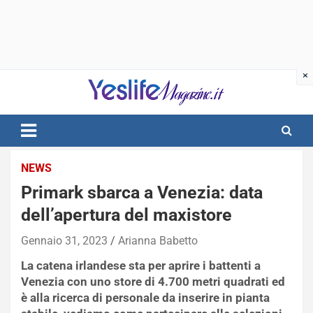
Skip
to
content
notizie di intrattenimento
NEWS
Primark sbarca a Venezia: data
dell’apertura del maxistore
Gennaio 31, 2023
Arianna Babetto
La catena irlandese sta per aprire i battenti a
Venezia con uno store di 4.700 metri quadrati ed
è alla ricerca di personale da inserire in pianta