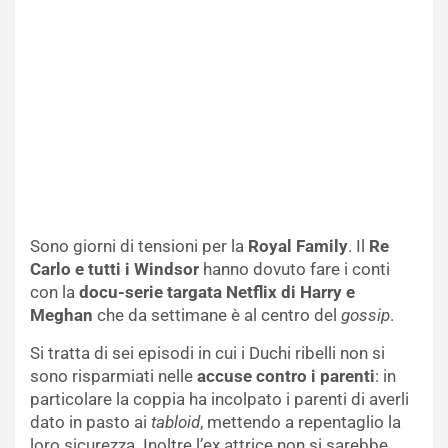
Sono giorni di tensioni per la
Royal Family
. Il
Re
Carlo e tutti i Windsor
hanno dovuto fare i conti
con la
docu-serie targata Netflix di Harry e
Meghan
che da settimane è al centro del
gossip
.
Si tratta di sei episodi in cui i Duchi ribelli non si
sono risparmiati nelle
accuse contro i parenti
: in
particolare la coppia ha incolpato i parenti di averli
dato in pasto ai
tabloid
, mettendo a repentaglio la
loro sicurezza. Inoltre l’ex attrice non si sarebbe