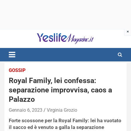
Skip
to
content
notizie di intrattenimento
GOSSIP
Royal Family, lei confessa:
separazione improvvisa, caos a
Palazzo
Gennaio 6, 2023
Virginia Grozio
Forte scossone per la Royal Family: lei ha vuotato
il sacco ed è venuto a galla la separazione