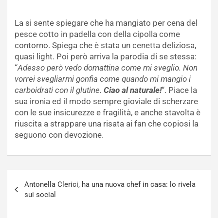
La si sente spiegare che ha mangiato per cena del
pesce cotto in padella con della cipolla come
contorno. Spiega che è stata un cenetta deliziosa,
quasi light. Poi però arriva la parodia di se stessa:
“
Adesso però vedo domattina come mi sveglio. Non
vorrei svegliarmi gonfia come quando mi mangio i
carboidrati con il glutine.
Ciao al naturale!
“. Piace la
sua ironia ed il modo sempre gioviale di scherzare
con le sue insicurezze e fragilità, e anche stavolta è
riuscita a strappare una risata ai fan che copiosi la
seguono con devozione.
Navigazione
Antonella Clerici, ha una nuova chef in casa: lo rivela
articoli
sui social