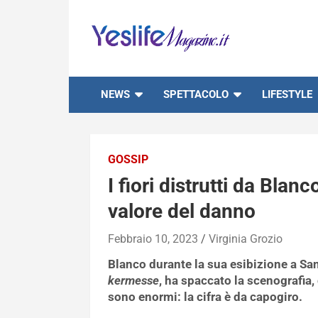
Skip
to
content
notizie di intrattenimento
NEWS
SPETTACOLO
LIFESTYLE
GOSSIP
I fiori distrutti da Blanc
valore del danno
Febbraio 10, 2023
Virginia Grozio
Blanco durante la sua esibizione a San
kermesse
, ha spaccato la scenografia,
sono enormi: la cifra è da capogiro.