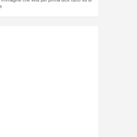
’immagine che vedi per prima dice tutto su di
e