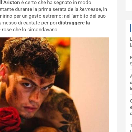
ll’Ariston
è certo che ha segnato in modo
antante durante la prima serata della
kermesse
, in
 mirino per un gesto estremo: nell’ambito del suo
a smesso di cantate per poi
distruggere la
e rose che lo circondavano.
L
l
F
S
A
s
C
e
d
T