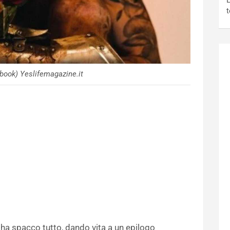
L
t
book) Yeslifemagazine.it
 ha spacco tutto, dando vita a un epilogo