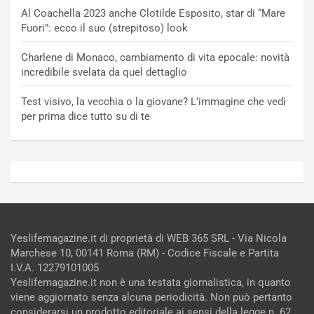
Al Coachella 2023 anche Clotilde Esposito, star di “Mare
Fuori”: ecco il suo (strepitoso) look
Charlene di Monaco, cambiamento di vita epocale: novità
incredibile svelata da quel dettaglio
Test visivo, la vecchia o la giovane? L’immagine che vedi
per prima dice tutto su di te
Yeslifemagazine.it di proprietà di WEB 365 SRL - Via Nicola
Marchese 10, 00141 Roma (RM) - Codice Fiscale e Partita
I.V.A. 12279101005
Yeslifemagazine.it non è una testata giornalistica, in quanto
viene aggiornato senza alcuna periodicità. Non può pertanto
considerarsi un prodotto editoriale ai sensi della legge n. 62