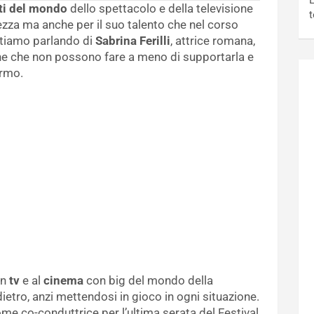
L
ti del mondo
dello spettacolo e della televisione
t
ezza ma anche per il suo talento che nel corso
 Stiamo parlando di
Sabrina Ferilli
, attrice romana,
ne che non possono fare a meno di supportarla e
ermo.
in
tv
e al
cinema
con big del mondo della
ietro, anzi mettendosi in gioco in ogni situazione.
e co-conduttrice per l’ultima serata del Festival