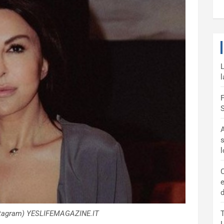
L
l
F
S
A
s
C
e
d
Instagram) YESLIFEMAGAZINE.IT
T