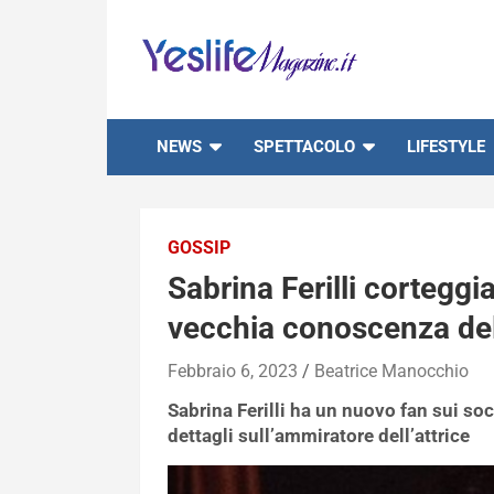
Skip
to
content
notizie di intrattenimento
NEWS
SPETTACOLO
LIFESTYLE
GOSSIP
Sabrina Ferilli corteggi
vecchia conoscenza del
Febbraio 6, 2023
Beatrice Manocchio
Sabrina Ferilli ha un nuovo fan sui socia
dettagli sull’ammiratore dell’attrice