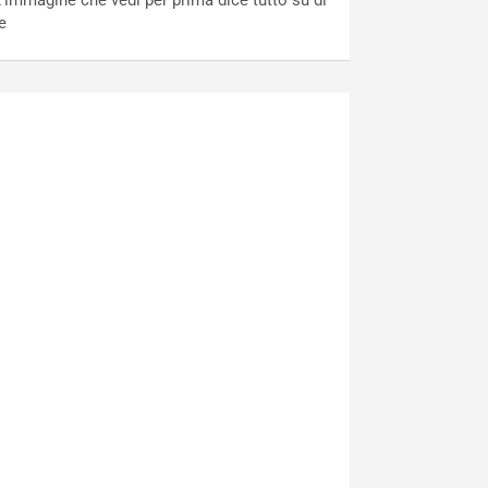
’immagine che vedi per prima dice tutto su di
e