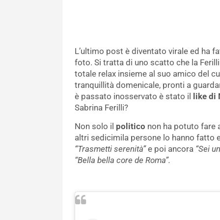
L’ultimo post è diventato virale ed ha f
foto. Si tratta di uno scatto che la Feri
totale relax insieme al suo amico del cuo
tranquillità domenicale, pronti a guardar
è passato inosservato è stato il
like di
Sabrina Ferilli?
Non solo il
politico
non ha potuto fare a
altri sedicimila persone lo hanno fatt
“Trasmetti serenità”
e poi ancora
“Sei u
“Bella bella core de Roma”.