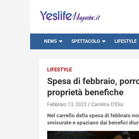
Skip
to
content
notizie di intrattenimento
NEWS
SPETTACOLO
LIFESTYLE
LIFESTYLE
Spesa di febbraio, porro:
proprietà benefiche
Febbraio 13, 2023
Carolina D’Elia
Nel carrello della spesa di febbraio n
smisurate e spaziano dai benefici diure