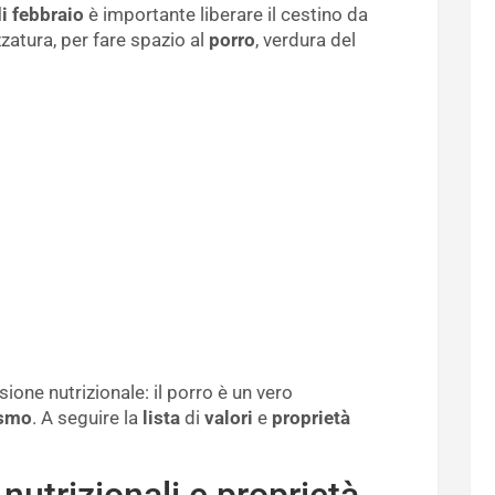
i febbraio
è importante liberare il cestino da
atura, per fare spazio al
porro
, verdura del
one nutrizionale: il porro è un vero
ismo
. A seguire la
lista
di
valori
e
proprietà
 nutrizionali e proprietà