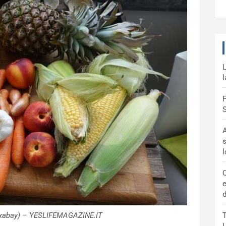
L
l
F
S
A
s
C
e
d
Pixabay) – YESLIFEMAGAZINE.IT
T