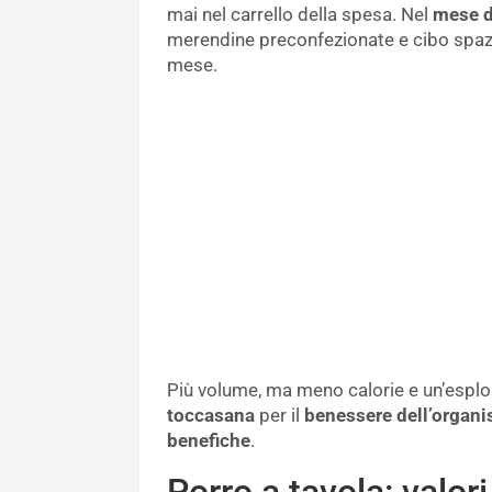
mai nel carrello della spesa. Nel
mese d
merendine preconfezionate e cibo spazz
mese.
Più volume, ma meno calorie e un’esplosi
toccasana
per il
benessere dell’organ
benefiche
.
Porro a tavola: valori