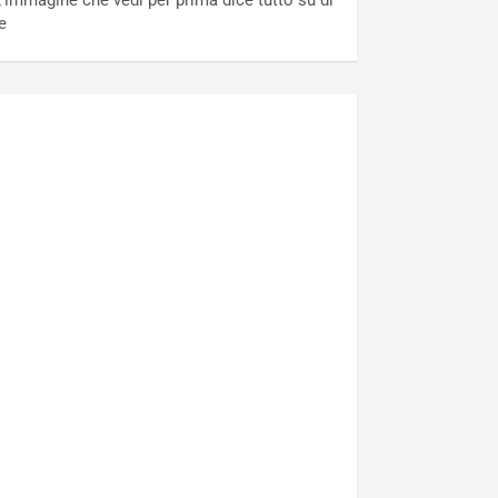
’immagine che vedi per prima dice tutto su di
e