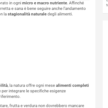
L
brato in ogni
micro e macro nutriente
. Affinché
t
rretta e sana è bene seguire anche l’andamento
on la
stagionalità naturale
degli alimenti.
ilità
, la natura offre ogni mese
alimenti completi
re per integrare le specifiche esigenze
riferimento.
tare, frutta e verdura non dovrebbero mancare