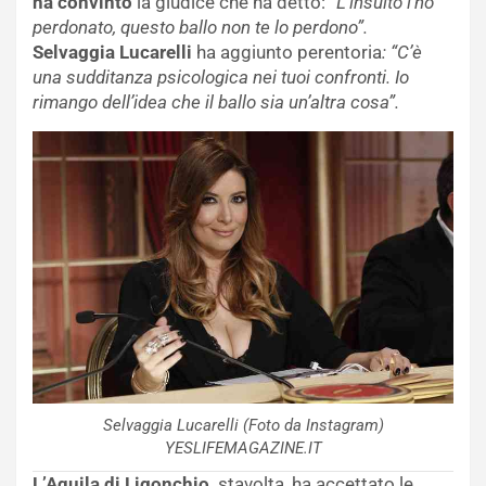
ha convinto
la giudice che ha detto:
“L’insulto l’ho
perdonato, questo ballo non te lo perdono”.
Selvaggia Lucarelli
ha aggiunto perentoria
: “C’è
una sudditanza psicologica nei tuoi confronti. Io
rimango dell’idea che il ballo sia un’altra cosa”.
Selvaggia Lucarelli (Foto da Instagram)
YESLIFEMAGAZINE.IT
L’Aquila di Ligonchio
stavolta, ha accettato le