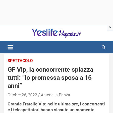
Skip
to
content
notizie di intrattenimento
SPETTACOLO
GF Vip, la concorrente spiazza
tutti: “Io promessa sposa a 16
anni”
Ottobre 26, 2022
Antonella Panza
Grande Fratello Vip: nelle ultime ore, i concorrenti
e i telespettatori hanno vissuto un momento