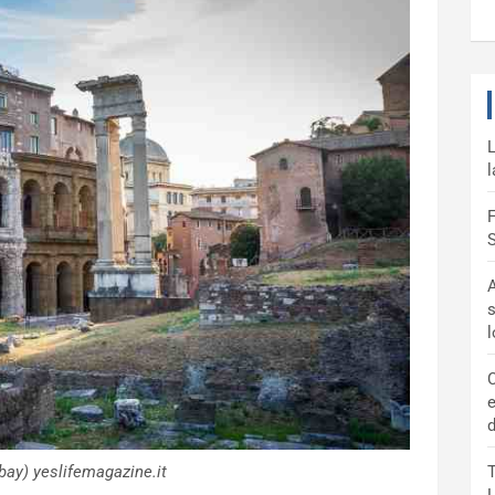
L
l
F
S
A
s
C
e
d
ay) yeslifemagazine.it
T