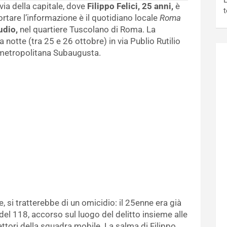
L
via della capitale, dove
Filippo Felici, 25 anni,
è
t
portare l’informazione è il quotidiano locale
Roma
udio,
nel quartiere Tuscolano di Roma. La
otte (tra 25 e 26 ottobre) in via Publio Rutilio
a metropolitana Subaugusta.
, si tratterebbe di un omicidio: il 25enne era già
 del 118, accorso sul luogo del delitto insieme alle
ettori della squadra mobile. La salma di Filippo