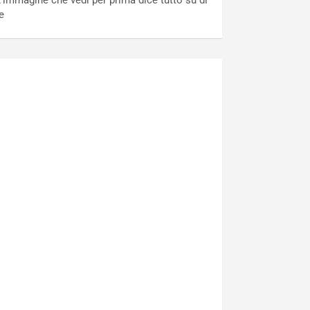
’immagine che vedi per prima dice tutto su di
e