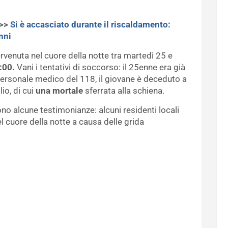
>>>
Si è accasciato durante il riscaldamento:
nni
venuta nel cuore della notte tra martedì 25 e
:00.
Vani i tentativi di soccorso: il 25enne era già
ersonale medico del 118, il giovane è deceduto a
io, di cui
una mortale
sferrata alla schiena.
ono alcune testimonianze: alcuni residenti locali
l cuore della notte a causa delle grida