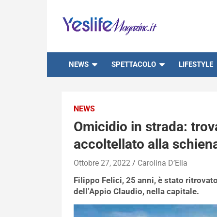
Skip
to
content
notizie di intrattenimento
NEWS
SPETTACOLO
LIFESTYLE
NEWS
Omicidio in strada: tr
accoltellato alla schien
Ottobre 27, 2022
Carolina D’Elia
Filippo Felici, 25 anni, è stato ritrova
dell’Appio Claudio, nella capitale.