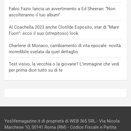
Fabio Fazio lancia un avvertimento a Ed Sheeran: “Non
ascolteranno il tuo album”
Al Coachella 2023 anche Clotilde Esposito, star di “Mare
Fuori”: ecco il suo (strepitoso) look
Charlene di Monaco, cambiamento di vita epocale: novità
incredibile svelata da quel dettaglio
Test visivo, la vecchia o la giovane? L’immagine che vedi
per prima dice tutto su di te
Yeslifemagazine.it di proprietà di WEB 365 SRL - Via Nicola
Marchese 10, 00141 Roma (RM) - Codice Fiscale e Partita