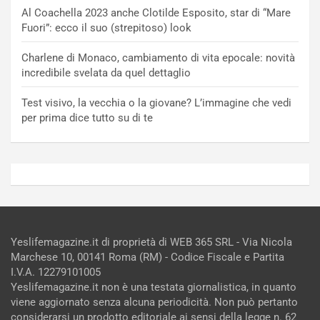
Al Coachella 2023 anche Clotilde Esposito, star di “Mare
Fuori”: ecco il suo (strepitoso) look
Charlene di Monaco, cambiamento di vita epocale: novità
incredibile svelata da quel dettaglio
Test visivo, la vecchia o la giovane? L’immagine che vedi
per prima dice tutto su di te
Yeslifemagazine.it di proprietà di WEB 365 SRL - Via Nicola
Marchese 10, 00141 Roma (RM) - Codice Fiscale e Partita
I.V.A. 12279101005
Yeslifemagazine.it non è una testata giornalistica, in quanto
viene aggiornato senza alcuna periodicità. Non può pertanto
considerarsi un prodotto editoriale ai sensi della legge n. 62