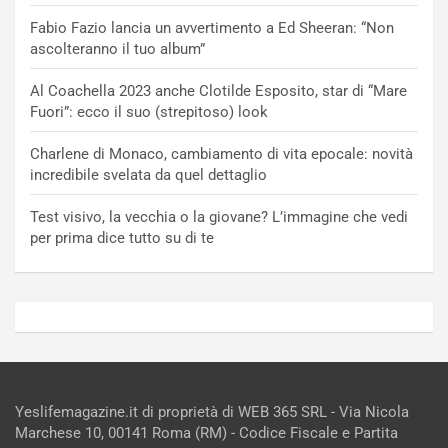
Fabio Fazio lancia un avvertimento a Ed Sheeran: “Non
ascolteranno il tuo album”
Al Coachella 2023 anche Clotilde Esposito, star di “Mare
Fuori”: ecco il suo (strepitoso) look
Charlene di Monaco, cambiamento di vita epocale: novità
incredibile svelata da quel dettaglio
Test visivo, la vecchia o la giovane? L’immagine che vedi
per prima dice tutto su di te
Yeslifemagazine.it di proprietà di WEB 365 SRL - Via Nicola
Marchese 10, 00141 Roma (RM) - Codice Fiscale e Partita