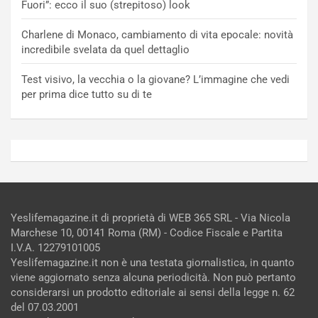
Fuori”: ecco il suo (strepitoso) look
Charlene di Monaco, cambiamento di vita epocale: novità
incredibile svelata da quel dettaglio
Test visivo, la vecchia o la giovane? L’immagine che vedi
per prima dice tutto su di te
Yeslifemagazine.it di proprietà di WEB 365 SRL - Via Nicola
Marchese 10, 00141 Roma (RM) - Codice Fiscale e Partita
I.V.A. 12279101005
Yeslifemagazine.it non è una testata giornalistica, in quanto
viene aggiornato senza alcuna periodicità. Non può pertanto
considerarsi un prodotto editoriale ai sensi della legge n. 62
del 07.03.2001