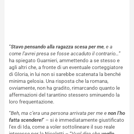
“
Stavo pensando alla ragazza scesa per me
, e a
come l’avrei presa se fosse accaduto il contrario…
”
ha spiegato Guarnieri, ammettendo a se stesso e
agli altri che, a fronte di un eventuale corteggiatore
di Gloria, in lui non si sarebbe scatenata la benché
minima gelosia. Una risposta che la romana,
ovviamente, non ha gradito, rimarcando quanto le
affermazioni del tarantino stessero sminuendo la
loro frequentazione.
“
Beh, ma c’era una persona arrivata per me e
non l’ho
fatta scendere!
” – si è immediatamente giustificato
l’ex di Ida, come a voler sottolineare il suo reale
interesse per la Nicoletti – “
Vuol dire che
voglio