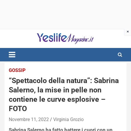
Skip
to
content
notizie di intrattenimento
GOSSIP
“Spettacolo della natura”: Sabrina
Salerno, la mise in pelle non
contiene le curve esplosive –
FOTO
Novembre 11, 2022
Virginia Grozio
Sabrina Salerno ha fatto battere i cuori con un