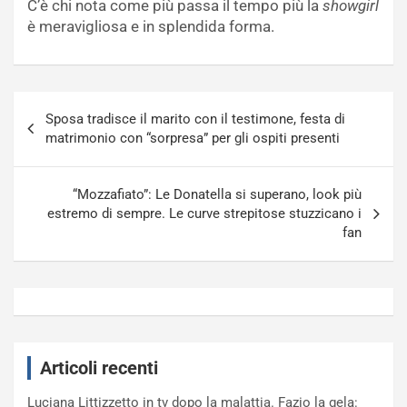
C’è chi nota come più passa il tempo più la
showgirl
è meravigliosa e in splendida forma.
Navigazione
Sposa tradisce il marito con il testimone, festa di
articoli
matrimonio con “sorpresa” per gli ospiti presenti
“Mozzafiato”: Le Donatella si superano, look più
estremo di sempre. Le curve strepitose stuzzicano i
fan
Articoli recenti
Luciana Littizzetto in tv dopo la malattia. Fazio la gela: