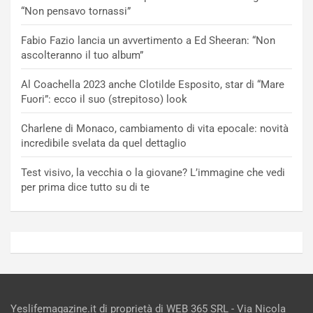
“Non pensavo tornassi”
Fabio Fazio lancia un avvertimento a Ed Sheeran: “Non
ascolteranno il tuo album”
Al Coachella 2023 anche Clotilde Esposito, star di “Mare
Fuori”: ecco il suo (strepitoso) look
Charlene di Monaco, cambiamento di vita epocale: novità
incredibile svelata da quel dettaglio
Test visivo, la vecchia o la giovane? L’immagine che vedi
per prima dice tutto su di te
Yeslifemagazine.it di proprietà di WEB 365 SRL - Via Nicola