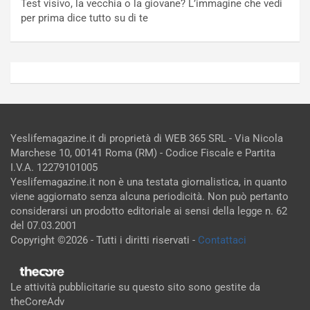
Test visivo, la vecchia o la giovane? L’immagine che vedi
per prima dice tutto su di te
Yeslifemagazine.it di proprietà di WEB 365 SRL - Via Nicola
Marchese 10, 00141 Roma (RM) - Codice Fiscale e Partita
I.V.A. 12279101005
Yeslifemagazine.it non è una testata giornalistica, in quanto
viene aggiornato senza alcuna periodicità. Non può pertanto
considerarsi un prodotto editoriale ai sensi della legge n. 62
del 07.03.2001
Copyright ©2026 - Tutti i diritti riservati -
Contattaci
Le attività pubblicitarie su questo sito sono gestite da
theCoreAdv