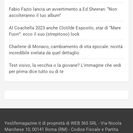
Fabio Fazio lancia un avvertimento a Ed Sheeran: “Non
ascolteranno il tuo album”
Al Coachella 2023 anche Clotilde Esposito, star di “Mare
Fuori”: ecco il suo (strepitoso) look
Charlene di Monaco, cambiamento di vita epocale: novità
incredibile svelata da quel dettaglio
Test visivo, la vecchia o la giovane? L’immagine che vedi
per prima dice tutto su di te
Yeslifemagazine.it di proprietà di WEB 365 SRL - Via Nicola
Marchese 10, 00141 Roma (RM) - Codice Fiscale e Partita