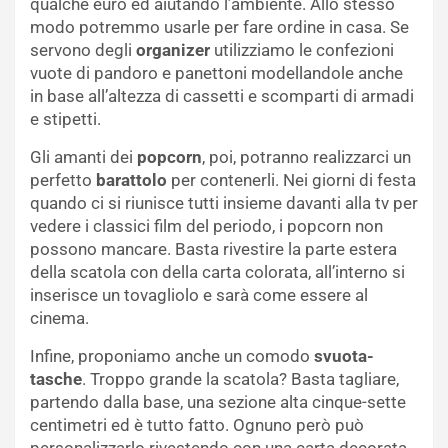
qualche euro ed aiutando l’ambiente. Allo stesso
modo potremmo usarle per fare ordine in casa. Se
servono degli
organizer
utilizziamo le confezioni
vuote di pandoro e panettoni modellandole anche
in base all’altezza di cassetti e scomparti di armadi
e stipetti.
Gli amanti dei
popcorn
, poi, potranno realizzarci un
perfetto
barattolo
per contenerli. Nei giorni di festa
quando ci si riunisce tutti insieme davanti alla tv per
vedere i classici film del periodo, i popcorn non
possono mancare. Basta rivestire la parte estera
della scatola con della carta colorata, all’interno si
inserisce un tovagliolo e sarà come essere al
cinema.
Infine, proponiamo anche un comodo
svuota-
tasche
. Troppo grande la scatola? Basta tagliare,
partendo dalla base, una sezione alta cinque-sette
centimetri ed è tutto fatto. Ognuno però può
personalizzarlo rivestendo con una carta decorata