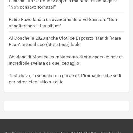
Luciana Littizzetto in tv dopo la malattia. Fazio la gela:
“Non pensavo tornassi”
Fabio Fazio lancia un avvertimento a Ed Sheeran: “Non
ascolteranno il tuo album”
Al Coachella 2023 anche Clotilde Esposito, star di “Mare
Fuori”: ecco il suo (strepitoso) look
Charlene di Monaco, cambiamento di vita epocale: novità
incredibile svelata da quel dettaglio
Test visivo, la vecchia o la giovane? L’immagine che vedi
per prima dice tutto su di te