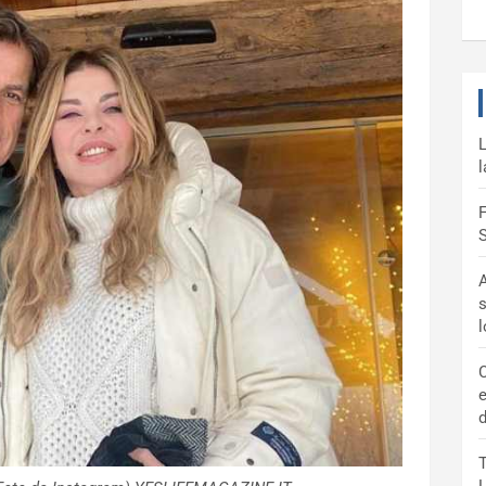
L
l
F
S
A
s
C
e
d
T