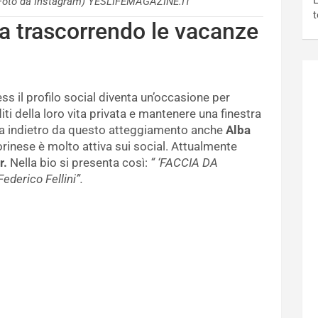
L
 (Foto da Instagram) YESLIFEMAGAZINE.IT
t
ta trascorrendo le vacanze
s il profilo social diventa un’occasione per
iti della loro vita privata e mantenere una finestra
ata indietro da questo atteggiamento anche
Alba
orinese è molto attiva sui social. Attualmente
r.
Nella bio si presenta così:
“ ‘FACCIA DA
erico Fellini”.