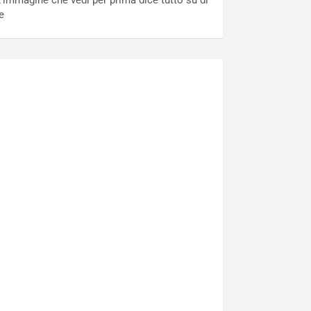
’immagine che vedi per prima dice tutto su di
e