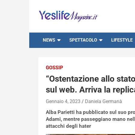
Skip
to
content
notizie di intrattenimento
NEWS
SPETTACOLO
LIFESTYLE
GOSSIP
“Ostentazione allo stato
sul web. Arriva la repli
Gennaio 4, 2023
Daniela Germanà
Alba Parietti ha pubblicato sul suo pr
Adami, mentre passeggiano mano nel
attacchi degli hater