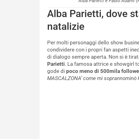
Alba Parietti e Fabio Adami
Alba Parietti, dove s
natalizie
Per molti personaggi dello show busines
condividere con i propri fan aspetti ined
di dialogo sempre aperta. Non si è tir
Parietti
. La famosa attrice e showgirl t
gode di
poco meno di 500mila followe
MASCALZONA’ come mi soprannominò Fed