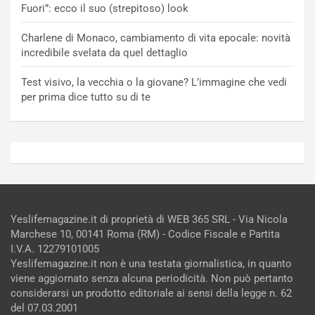
Fuori”: ecco il suo (strepitoso) look
Charlene di Monaco, cambiamento di vita epocale: novità
incredibile svelata da quel dettaglio
Test visivo, la vecchia o la giovane? L’immagine che vedi
per prima dice tutto su di te
Yeslifemagazine.it di proprietà di WEB 365 SRL - Via Nicola
Marchese 10, 00141 Roma (RM) - Codice Fiscale e Partita
I.V.A. 12279101005
Yeslifemagazine.it non è una testata giornalistica, in quanto
viene aggiornato senza alcuna periodicità. Non può pertanto
considerarsi un prodotto editoriale ai sensi della legge n. 62
del 07.03.2001