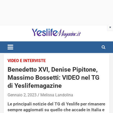
Skip
to
content
notizie di intrattenimento
VIDEO E INTERVISTE
Benedetto XVI, Denise Pipitone,
Massimo Bossetti: VIDEO nel TG
di Yeslifemagazine
Gennaio 2, 2023
Melissa Landolina
Le principali notizie del TG di Yeslife per rimanere
sempre aggiornati su quello che accade in Italia e