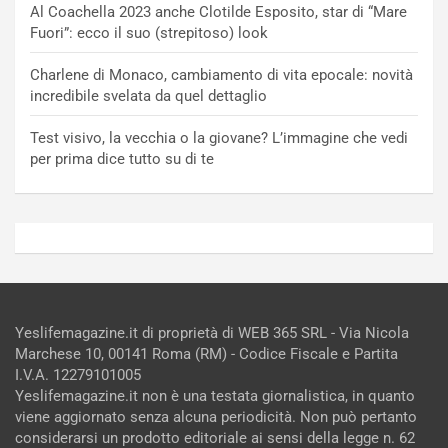
Al Coachella 2023 anche Clotilde Esposito, star di “Mare
Fuori”: ecco il suo (strepitoso) look
Charlene di Monaco, cambiamento di vita epocale: novità
incredibile svelata da quel dettaglio
Test visivo, la vecchia o la giovane? L’immagine che vedi
per prima dice tutto su di te
Yeslifemagazine.it di proprietà di WEB 365 SRL - Via Nicola
Marchese 10, 00141 Roma (RM) - Codice Fiscale e Partita
I.V.A. 12279101005
Yeslifemagazine.it non è una testata giornalistica, in quanto
viene aggiornato senza alcuna periodicità. Non può pertanto
considerarsi un prodotto editoriale ai sensi della legge n. 62