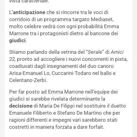
vista caratteriale.
L’
anticipazione
che si rincorre tra le voci di
corridoio di un programma targato Mediaset,
molto celebre vedrà con ogni probabilità Emma
Marrone tra i protagonisti dietro al bancone dei
giudici
.
Stiamo parlando della vetrina del “
Serale
” di
Amici
22,
pronto ad accogliere i nuovi concorrenti in pista,
coadiuvati dagli insegnamenti del duo canoro
Arisa-Emanuel Lo, Cuccarini-Todaro nel ballo e
Celentano-Zerbi.
Per far posto ad Emma Marrone nell’equipe dei
giudici si sarebbe rivelata determinante la
decisione
di Maria De Filippi nel sostituire il duetto
Emanuele Filiberto e Stefano De Martino che per
ragioni differenti e impegni vari sarebbero stati
costretti in maniera forzata a dare forfait.