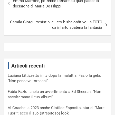
Emma Marrone, potrebbe tornare su quel palco: la
articoli
decisione di Maria De Filippi
Camila Giorgi irresistibile, lato b sbalorditivo: la FOTO
da infarto scatena la fantasia
Articoli recenti
Luciana Littizzetto in tv dopo la malattia. Fazio la gela:
“Non pensavo tornassi”
Fabio Fazio lancia un avvertimento a Ed Sheeran: “Non
ascolteranno il tuo album”
Al Coachella 2023 anche Clotilde Esposito, star di “Mare
Fuori”: ecco il suo (strepitoso) look