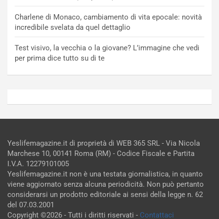
Charlene di Monaco, cambiamento di vita epocale: novità
incredibile svelata da quel dettaglio
Test visivo, la vecchia o la giovane? L’immagine che vedi
per prima dice tutto su di te
Yeslifemagazine.it di proprietà di WEB 365 SRL - Via Nicola
Marchese 10, 00141 Roma (RM) - Codice Fiscale e Partita
I.V.A. 12279101005
Yeslifemagazine.it non è una testata giornalistica, in quanto
viene aggiornato senza alcuna periodicità. Non può pertanto
considerarsi un prodotto editoriale ai sensi della legge n. 62
del 07.03.2001
Copyright ©2026 - Tutti i diritti riservati -
Contattaci