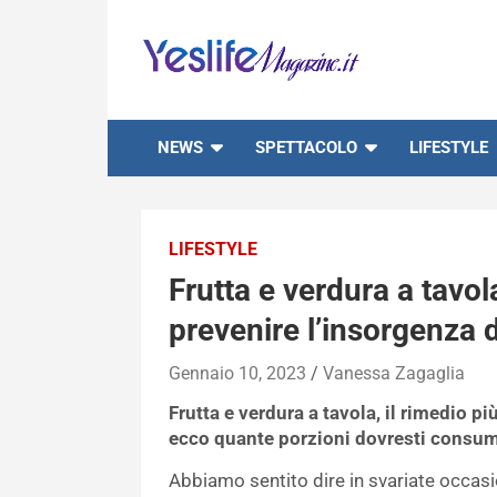
Skip
to
content
notizie di intrattenimento
NEWS
SPETTACOLO
LIFESTYLE
LIFESTYLE
Frutta e verdura a tavo
prevenire l’insorgenza 
Gennaio 10, 2023
Vanessa Zagaglia
Frutta e verdura a tavola, il rimedio pi
ecco quante porzioni dovresti consuma
Abbiamo sentito dire in svariate occasio