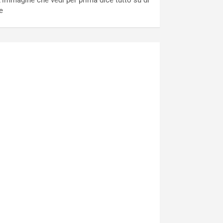
’immagine che vedi per prima dice tutto su di
e