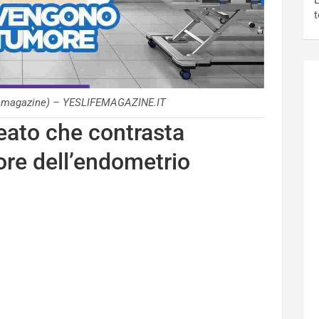
L
t
ifemagazine) – YESLIFEMAGAZINE.IT
lleato che contrasta
ore dell’endometrio