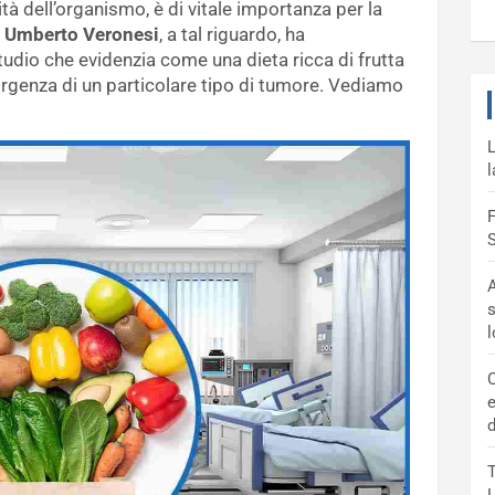
vità dell’organismo, è di vitale importanza per la
 Umberto Veronesi
, a tal riguardo, ha
udio che evidenzia come una dieta ricca di frutta
sorgenza di un particolare tipo di tumore. Vediamo
L
l
F
S
A
s
C
e
d
T