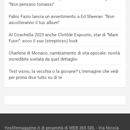
“Non pensavo tornassi”
Fabio Fazio lancia un avvertimento a Ed Sheeran: “Non
ascolteranno il tuo album”
Al Coachella 2023 anche Clotilde Esposito, star di “Mare
Fuori”: ecco il suo (strepitoso) look
Charlene di Monaco, cambiamento di vita epocale: novità
incredibile svelata da quel dettaglio
Test visivo, la vecchia o la giovane? L’immagine che vedi
per prima dice tutto su di te
Yeslifemagazine.it di proprietà di WEB 365 SRL - Via Nicola