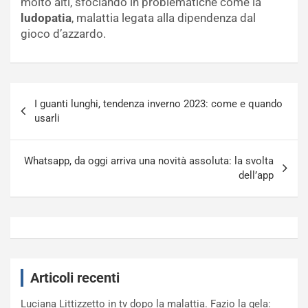
molto alti, sfociando in problematiche come la
ludopatia
, malattia legata alla dipendenza dal
gioco d’azzardo.
Navigazione
I guanti lunghi, tendenza inverno 2023: come e quando
articoli
usarli
Whatsapp, da oggi arriva una novità assoluta: la svolta
dell’app
Articoli recenti
Luciana Littizzetto in tv dopo la malattia. Fazio la gela: