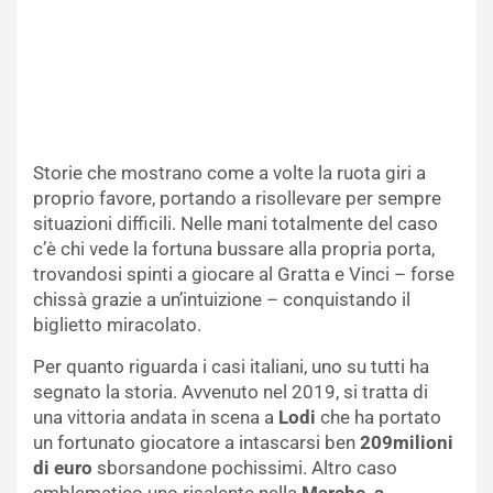
Storie che mostrano come a volte la ruota giri a
proprio favore, portando a risollevare per sempre
situazioni difficili. Nelle mani totalmente del caso
c’è chi vede la fortuna bussare alla propria porta,
trovandosi spinti a giocare al Gratta e Vinci – forse
chissà grazie a un’intuizione – conquistando il
biglietto miracolato.
Per quanto riguarda i casi italiani, uno su tutti ha
segnato la storia. Avvenuto nel 2019, si tratta di
una vittoria andata in scena a
Lodi
che ha portato
un fortunato giocatore a intascarsi ben
209milioni
di euro
sborsandone pochissimi. Altro caso
emblematico uno risalente nella
Marche, a