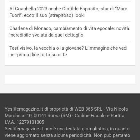
Al Coachella 2023 anche Clotilde Esposito, star di “Mare
Fuori”: ecco il suo (strepitoso) look
Charlene di Monaco, cambiamento di vita epocale: novità
incredibile svelata da quel dettaglio
Test visivo, la vecchia o la giovane? L’immagine che vedi
per prima dice tutto su di te
Yeslifemagazine.it di proprietà di WEB 365 SRL - Via Nicola
Marchese 10, 00141 Roma (RM) - Codice Fiscale e Partita
I.V.A. 12279101005
Yeslifemagazine.it non è una testata giornalistica, in quanto
viene aggiornato senza alcuna periodicità. Non può pertanto