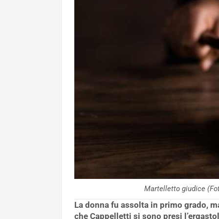
Martelletto giudice (
La donna fu assolta in primo grado, m
che Cappelletti si sono presi l’ergasto