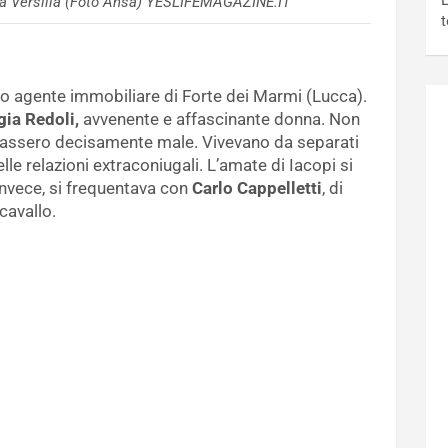
L
ella Versilia (Foto Ansa) YESLIFEMAGAZINE.IT
t
oso agente immobiliare di Forte dei Marmi (Lucca).
gia Redoli,
avvenente e affascinante donna. Non
ndassero decisamente male. Vivevano da separati
le relazioni extraconiugali. L’amate di Iacopi si
invece, si frequentava con
Carlo Cappelletti
, di
cavallo.