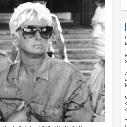
L
l
F
S
A
s
C
e
d
T