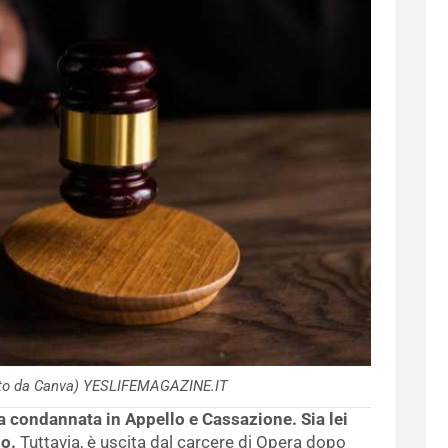
Foto da Canva) YESLIFEMAGAZINE.IT
a condannata in Appello e Cassazione. Sia lei
lo.
Tuttavia, è uscita dal carcere di Opera dopo