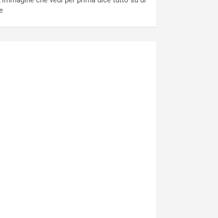
’immagine che vedi per prima dice tutto su di
e