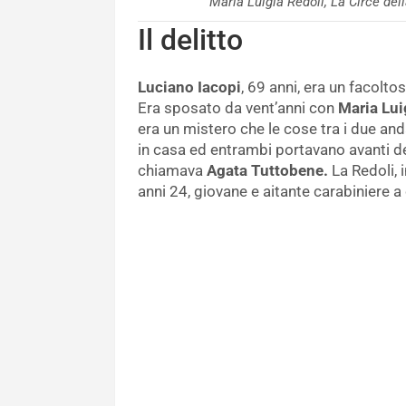
Maria Luigia Redoli, La Circe d
Il delitto
Luciano Iacopi
, 69 anni, era un facolt
Era sposato da vent’anni con
Maria Lui
era un mistero che le cose tra i due a
in casa ed entrambi portavano avanti del
chiamava
Agata Tuttobene.
La Redoli, 
anni 24, giovane e aitante carabiniere a 