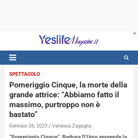
Skip
to
content
notizie di intrattenimento
SPETTACOLO
Pomeriggio Cinque, la morte della
grande attrice: “Abbiamo fatto il
massimo, purtroppo non è
bastato”
Gennaio 26, 2023
Vanessa Zagaglia
“Pomeriggio Cinque”, Barbara D’Urso apprende la