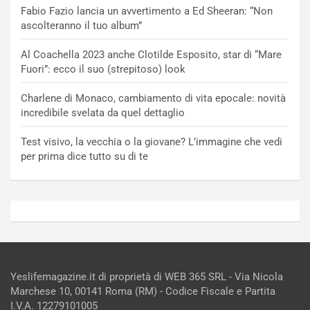
Fabio Fazio lancia un avvertimento a Ed Sheeran: “Non
ascolteranno il tuo album”
Al Coachella 2023 anche Clotilde Esposito, star di “Mare
Fuori”: ecco il suo (strepitoso) look
Charlene di Monaco, cambiamento di vita epocale: novità
incredibile svelata da quel dettaglio
Test visivo, la vecchia o la giovane? L’immagine che vedi
per prima dice tutto su di te
Yeslifemagazine.it di proprietà di WEB 365 SRL - Via Nicola
Marchese 10, 00141 Roma (RM) - Codice Fiscale e Partita
I.V.A. 12279101005