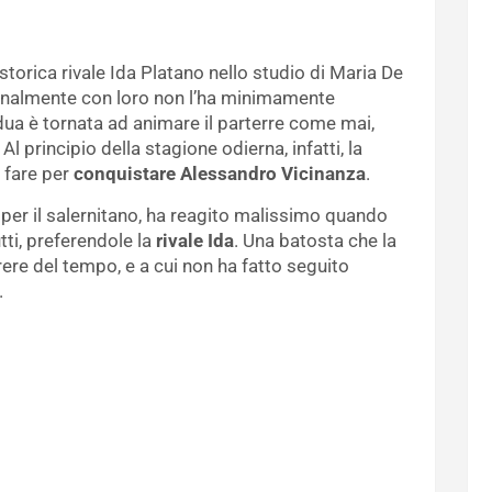
 storica rivale Ida Platano nello studio di Maria De
imanalmente con loro non l’ha minimamente
dua è tornata ad animare il parterre come mai,
l principio della stagione odierna, infatti, la
 fare per
conquistare Alessandro Vicinanza
.
 per il salernitano, ha reagito malissimo quando
utti, preferendole la
rivale Ida
. Una batosta che la
rere del tempo, e a cui non ha fatto seguito
.