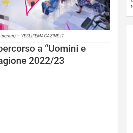
L
t
nstagram) – YESLIFEMAGAZINE.IT
 percorso a “Uomini e
tagione 2022/23