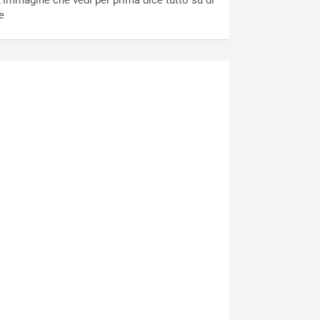
’immagine che vedi per prima dice tutto su di
e