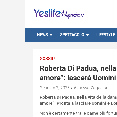
Skip
to
content
notizie di intrattenimento
NEWS
SPETTACOLO
LIFESTYLE
GOSSIP
Roberta Di Padua, nella 
amore”: lascerà Uomini
Gennaio 2, 2023
Vanessa Zagaglia
Roberta Di Padua, nella vita della dam
amore”. Pronta a lasciare Uomini e D
Non è certamente tra le dame più fortun