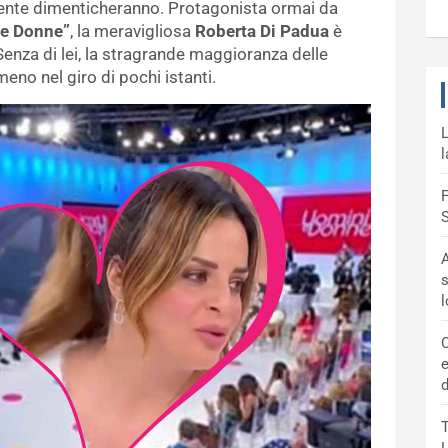
lmente dimenticheranno. Protagonista ormai da
 e Donne”
, la meravigliosa
Roberta Di Padua
è
 Senza di lei, la stragrande maggioranza delle
o nel giro di pochi istanti.
L
l
F
S
A
s
C
e
d
T