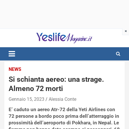
Skip
to
content
notizie di intrattenimento
NEWS
Si schianta aereo: una strage.
Almeno 72 morti
Gennaio 15, 2023
Alessia Conte
E’ caduto un aereo Atr-72 della Yeti Airlines con
72 persone a bordo poco prima dell’atterraggio in
prossimità dell’aeroporto di Pokhara, in Nepal. Le