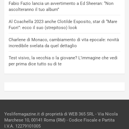
Fabio Fazio lancia un avvertimento a Ed Sheeran: “Non
ascolteranno il tuo album”
Al Coachella 2023 anche Clotilde Esposito, star di “Mare
Fuori”: ecco il suo (strepitoso) look
Charlene di Monaco, cambiamento di vita epocale: novità
incredibile svelata da quel dettaglio
Test visivo, la vecchia o la giovane? L’immagine che vedi
per prima dice tutto su di te
Yeslifemagazine.it di proprietà di WEB 365 SRL - Via Nicola
Marchese 10, 00141 Roma (RM) - Codice Fiscale e Partita
I.V.A. 12279101005