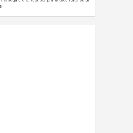
’immagine che vedi per prima dice tutto su di
e