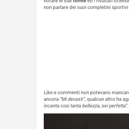
notare le sue
forme
ed i risultati ottenu
non parlare dei suoi completini sportivi 
Like e commenti non potevano mancare e
ancora
“Mi devasti”,
qualcun altro ha ag
incanta così tanta bellezza, sei perfetta”
.