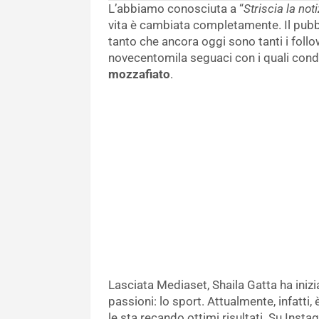
L’abbiamo conosciuta a “
Striscia la noti
vita è cambiata completamente. Il pubbli
tanto che ancora oggi sono tanti i foll
novecentomila seguaci con i quali cond
mozzafiato
.
Lasciata Mediaset, Shaila Gatta ha inizi
passioni: lo sport. Attualmente, infatti
le sta recando ottimi risultati. Su Insta