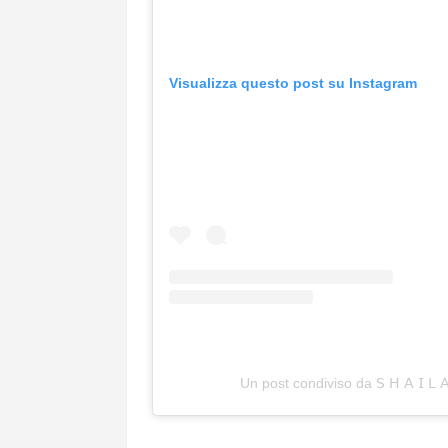
Visualizza questo post su Instagram
Un post condiviso da 𝖲 𝖧 𝖠 𝖨 𝖫 