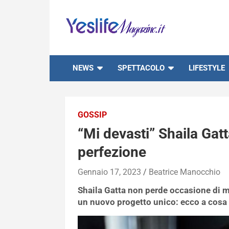
Skip
to
content
notizie di intrattenimento
NEWS
SPETTACOLO
LIFESTYLE
GOSSIP
“Mi devasti” Shaila Gatt
perfezione
Gennaio 17, 2023
Beatrice Manocchio
Shaila Gatta non perde occasione di m
un nuovo progetto unico: ecco a cosa