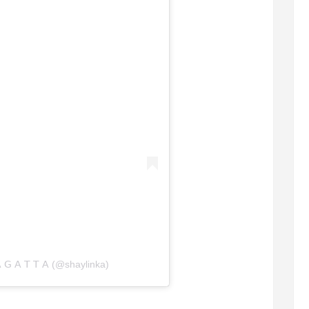
 𝖦 𝖠 𝖳 𝖳 𝖠 (@shaylinka)