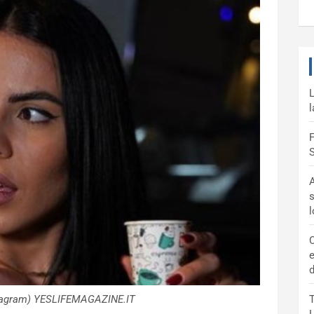
L
l
F
S
A
s
C
e
d
stagram) YESLIFEMAGAZINE.IT
T