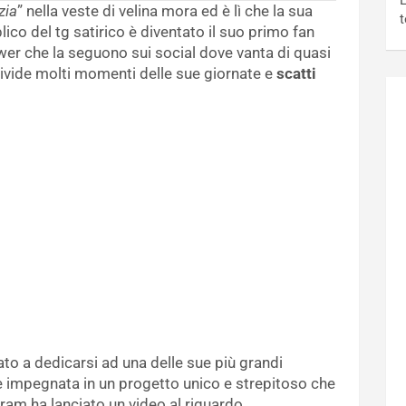
L
zia
” nella veste di velina mora ed è lì che la sua
t
co del tg satirico è diventato il suo primo fan
ower che la seguono sui social dove vanta di quasi
ivide molti momenti delle sue giornate e
scatti
ato a dedicarsi ad una delle sue più grandi
, è impegnata in un progetto unico e strepitoso che
gram ha lanciato un video al riguardo.