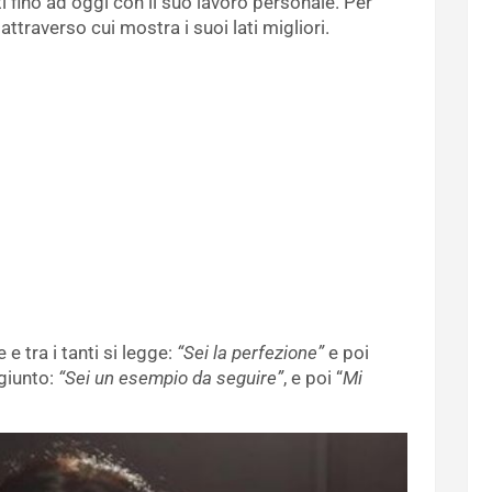
ti fino ad oggi con il suo lavoro personale. Per
attraverso cui mostra i suoi lati migliori.
 tra i tanti si legge:
“Sei la perfezione”
e poi
giunto:
“Sei un esempio da seguire”
, e poi “
Mi