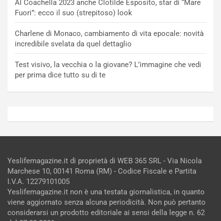
Al Coachella 2023 anche Clotilde Esposito, star di “Mare
Fuori”: ecco il suo (strepitoso) look
Charlene di Monaco, cambiamento di vita epocale: novità
incredibile svelata da quel dettaglio
Test visivo, la vecchia o la giovane? L’immagine che vedi
per prima dice tutto su di te
Yeslifemagazine.it di proprietà di WEB 365 SRL - Via Nicola
Marchese 10, 00141 Roma (RM) - Codice Fiscale e Partita
I.V.A. 12279101005
Yeslifemagazine.it non è una testata giornalistica, in quanto
viene aggiornato senza alcuna periodicità. Non può pertanto
considerarsi un prodotto editoriale ai sensi della legge n. 62