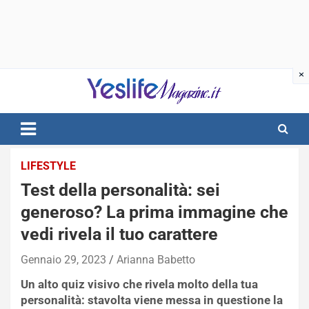
Skip
to
content
notizie di intrattenimento
LIFESTYLE
Test della personalità: sei
generoso? La prima immagine che
vedi rivela il tuo carattere
Gennaio 29, 2023
Arianna Babetto
Un alto quiz visivo che rivela molto della tua
personalità: stavolta viene messa in questione la