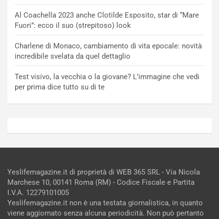
Al Coachella 2023 anche Clotilde Esposito, star di “Mare
Fuori”: ecco il suo (strepitoso) look
Charlene di Monaco, cambiamento di vita epocale: novità
incredibile svelata da quel dettaglio
Test visivo, la vecchia o la giovane? L’immagine che vedi
per prima dice tutto su di te
Yeslifemagazine.it di proprietà di WEB 365 SRL - Via Nicola
Marchese 10, 00141 Roma (RM) - Codice Fiscale e Partita
I.V.A. 12279101005
Yeslifemagazine.it non è una testata giornalistica, in quanto
viene aggiornato senza alcuna periodicità. Non può pertanto