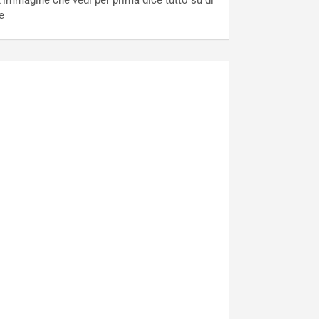
’immagine che vedi per prima dice tutto su di
e