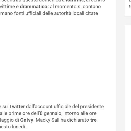
L
 vittime è
drammatico:
al momento si contano
t
mano fonti ufficiali delle autorità locali citate
e su
Twitter
dall’account ufficiale del presidente
lle prime ore dell’8 gennaio, intorno alle ore
illaggio di
Gnivy
. Macky Sall ha dichiarato
tre
uesto lunedì.