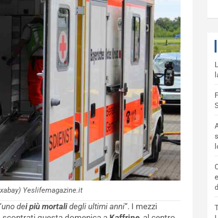
L
l
F
S
A
s
C
e
d
xabay) Yeslifemagazine.it
“
uno de
i più mortali
degli ultimi anni
“. I mezzi
T
, scontrati questa domenica
a
Kaffrine
, al centro