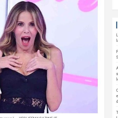
L
l
F
S
A
s
C
e
d
T