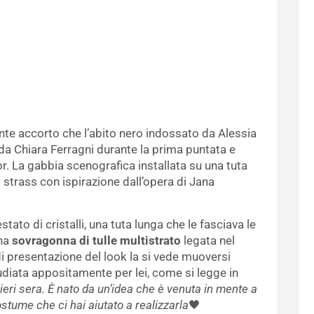
ente accorto che l’abito nero indossato da Alessia
da Chiara Ferragni durante la prima puntata e
or. La gabbia scenografica installata su una tuta
i strass con ispirazione dall’opera di Jana
tato di cristalli, una tuta lunga che le fasciava le
una
sovragonna di tulle multistrato
legata nel
di presentazione del look la si vede muoversi
diata appositamente per lei, come si legge in
i ieri sera. È nato da un’idea che è venuta in mente a
stume che ci hai aiutato a realizzarla
🖤