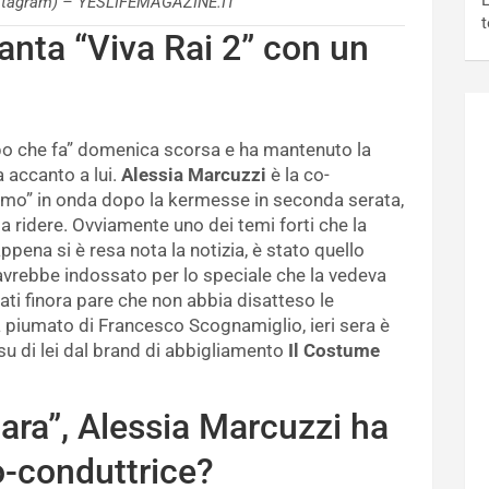
L
nstagram) – YESLIFEMAGAZINE.IT
t
anta “Viva Rai 2” con un
o che fa” domenica scorsa e ha mantenuto la
a accanto a lui.
Alessia Marcuzzi
è la co-
remo” in onda dopo la kermesse in seconda serata,
 da ridere. Ovviamente uno dei temi forti che la
ena si è resa nota la notizia, è stato quello
l avrebbe indossato per lo speciale che la vedeva
iati finora pare che non abbia disatteso le
sa piumato di Francesco Scognamiglio, ieri sera è
 su di lei dal brand di abbigliamento
Il Costume
ara”, Alessia Marcuzzi ha
co-conduttrice?