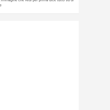
’immagine che vedi per prima dice tutto su di
e