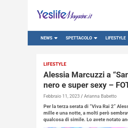
Skip
to
content
notizie di intrattenimento
NEWS
SPETTACOLO
LIFESTYLE
LIFESTYLE
Alessia Marcuzzi a “San
nero e super sexy – FOT
Febbraio 11, 2023
Arianna Babetto
Per la terza serata di “Viva Rai 2” Al
mille e una notte, a molti però sembrav
qualcosa di simile. Lo avete notato an