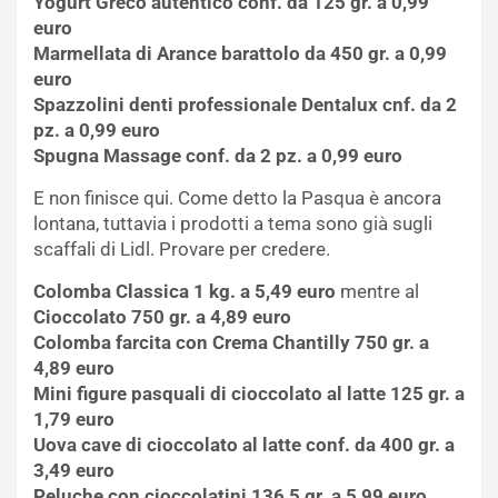
Yogurt Greco autentico conf. da 125 gr. a 0,99
euro
Marmellata di Arance barattolo da 450 gr. a 0,99
euro
Spazzolini denti professionale Dentalux cnf. da 2
pz. a 0,99 euro
Spugna Massage conf. da 2 pz. a 0,99 euro
E non finisce qui. Come detto la Pasqua è ancora
lontana, tuttavia i prodotti a tema sono già sugli
scaffali di Lidl. Provare per credere.
Colomba Classica 1 kg. a 5,49 euro
mentre al
Cioccolato 750 gr. a 4,89 euro
Colomba farcita con Crema Chantilly 750 gr. a
4,89 euro
Mini figure pasquali di cioccolato al latte 125 gr. a
1,79 euro
Uova cave di cioccolato al latte conf. da 400 gr. a
3,49 euro
Peluche con cioccolatini 136,5 gr. a 5,99 euro