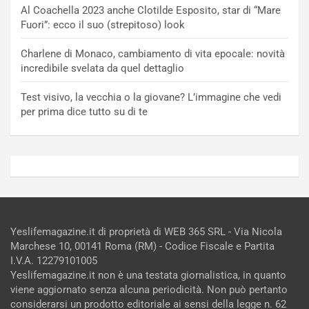
Al Coachella 2023 anche Clotilde Esposito, star di “Mare
Fuori”: ecco il suo (strepitoso) look
Charlene di Monaco, cambiamento di vita epocale: novità
incredibile svelata da quel dettaglio
Test visivo, la vecchia o la giovane? L’immagine che vedi
per prima dice tutto su di te
Yeslifemagazine.it di proprietà di WEB 365 SRL - Via Nicola
Marchese 10, 00141 Roma (RM) - Codice Fiscale e Partita
I.V.A. 12279101005
Yeslifemagazine.it non è una testata giornalistica, in quanto
viene aggiornato senza alcuna periodicità. Non può pertanto
considerarsi un prodotto editoriale ai sensi della legge n. 62