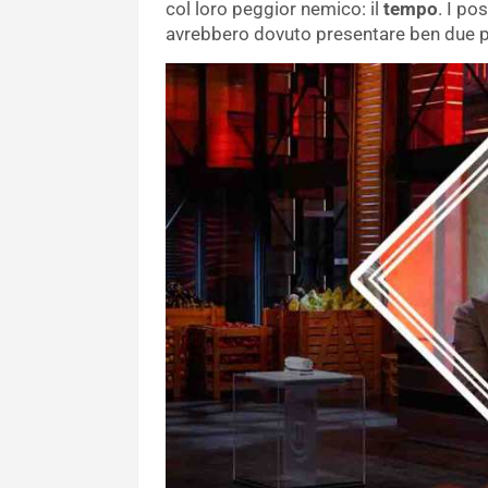
col loro peggior nemico: il
tempo
. I po
avrebbero dovuto presentare ben due pi