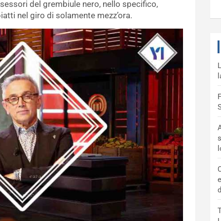
ssessori del grembiule nero, nello specifico,
atti nel giro di solamente mezz’ora.
L
l
F
S
A
s
C
e
d
T