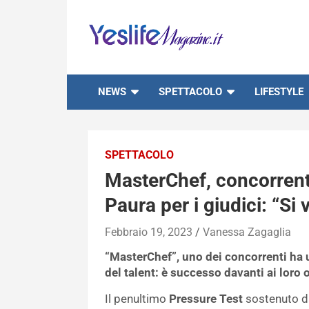
Skip
to
content
notizie di intrattenimento
NEWS
SPETTACOLO
LIFESTYLE
SPETTACOLO
MasterChef, concorrente
Paura per i giudici: “Si
Febbraio 19, 2023
Vanessa Zagaglia
“MasterChef”, uno dei concorrenti ha u
del talent: è successo davanti ai loro 
Il penultimo
Pressure Test
sostenuto da