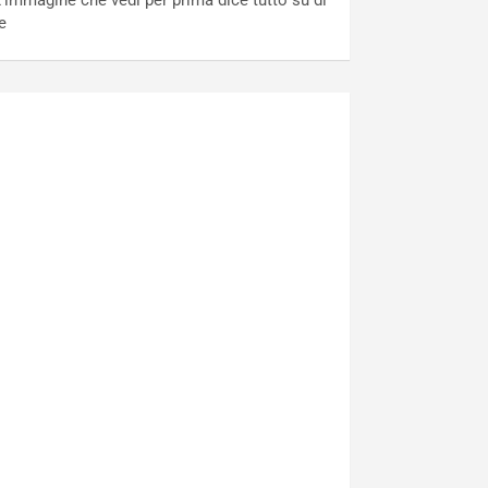
’immagine che vedi per prima dice tutto su di
e