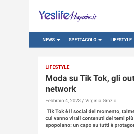
Skip
to
content
notizie di intrattenimento
NEWS
SPETTACOLO
LIFESTYLE
LIFESTYLE
Moda su Tik Tok, gli outf
network
Febbraio 4, 2023
Virginia Grozio
Tik Tok è il social del momento, talm
cui vanno virali contenuti dei temi più
spopolano: un capo su tutti è protago