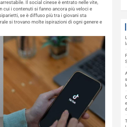
arrestabile. Il social cinese è entrato nelle vite,
n cui i contenuti si fanno ancora più veloci e
siparietti, se è diffuso più tra i giovani sta
rale si trovano molte ispirazioni di ogni genere e
L
l
F
S
A
s
C
e
d
T