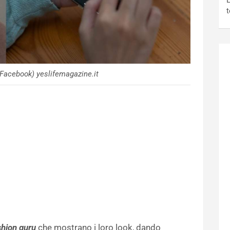
L
t
Facebook) yeslifemagazine.it
hion guru
che mostrano i loro look, dando