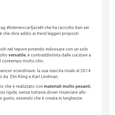
stag
#totemescarfjacekt
che ha raccolto ben sei
a è che dice addio ai
trend
leggeri proposti
olti nel tepore potendo indossare con un solo
Molto
versatile
, è contraddistinta dalle cuciture a
al contempo molto
chic
.
luencer scandinave: la sua nascita risale al 2014
o da Elin Kling e Karl Lindman.
tto che è realizzato con
materiali molto pesanti
,
ù rigide, senza tuttavia dover rinunciare allo
gni gusto, essendo che è creata in lunghezze