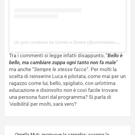
Un post condiviso da Uomini e Donne (@uominiedoonneufficiale)
Tra i commenti si legge infatti disappunto, “
Bello è
bello, ma cambiare zuppa ogni tanto non fa male
”
ma anche “
Sempre le stesse facce
“. Per molti la
scelta di reinserire Luca è pilotata, come mai per un
ragazzo come lui, bello, spigliato, con un’ottima
educazione e disinvolto non è così facile trovare
una persona fuori dal programma? Si parla di
‘visibilità’ per molti, sarà vero?
Navigazione
Ornella Muti, promuove la cannabis: scoppia la