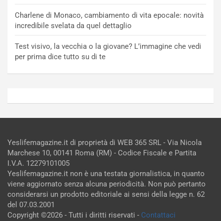
Charlene di Monaco, cambiamento di vita epocale: novità
incredibile svelata da quel dettaglio
Test visivo, la vecchia o la giovane? L’immagine che vedi
per prima dice tutto su di te
Yeslifemagazine.it di proprietà di WEB 365 SRL - Via Nicola
Marchese 10, 00141 Roma (RM) - Codice Fiscale e Partita
I.V.A. 12279101005
Yeslifemagazine.it non è una testata giornalistica, in quanto
viene aggiornato senza alcuna periodicità. Non può pertanto
considerarsi un prodotto editoriale ai sensi della legge n. 62
del 07.03.2001
Copyright ©2026 - Tutti i diritti riservati -
Contattaci