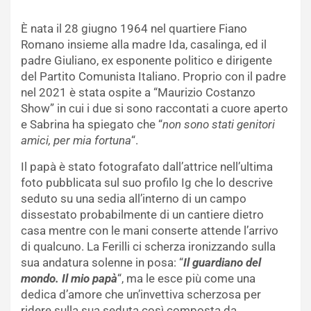
È nata il 28 giugno 1964 nel quartiere Fiano
Romano insieme alla madre Ida, casalinga, ed il
padre Giuliano, ex esponente politico e dirigente
del Partito Comunista Italiano. Proprio con il padre
nel 2021 è stata ospite a “Maurizio Costanzo
Show” in cui i due si sono raccontati a cuore aperto
e Sabrina ha spiegato che “
non sono stati genitori
amici, per mia fortuna
“.
Il papà è stato fotografato dall’attrice nell’ultima
foto pubblicata sul suo profilo Ig che lo descrive
seduto su una sedia all’interno di un campo
dissestato probabilmente di un cantiere dietro
casa mentre con le mani conserte attende l’arrivo
di qualcuno. La Ferilli ci scherza ironizzando sulla
sua andatura solenne in posa: “
Il guardiano del
mondo. Il mio papà
“, ma le esce più come una
dedica d’amore che un’invettiva scherzosa per
ridere sulla sua seduta così composta da