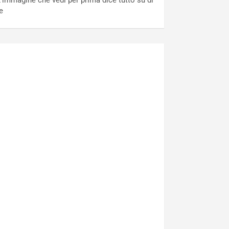
’immagine che vedi per prima dice tutto su di
e