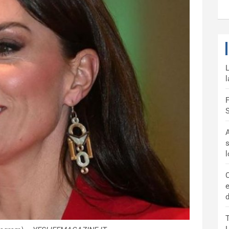
L
l
F
S
A
s
C
e
d
T