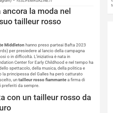
L
stagram) – YESLIFEMAGAZINE.IT
t
 ancora la moda nel
suo tailleur rosso
te Middleton
hanno preso parteai Bafta 2023
rds) per presiedere al lancio della campagna
i o in difficoltà. L’iniziativa è nata in
ndation Center for Early Childhood e nel tempo ha
llo spettacolo, della musica, della politica e
o la principessa del Galles ha però catturato
scelto, un
tailleur rosso fiammante
a firma di
i preferiti da sempre.
a con un tailleur rosso da
euro