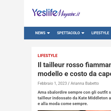
Skip
to
content
notizie di intrattenimento
NEWS
SPETTACOLO
LIFESTYLE
LIFESTYLE
Il tailleur rosso fiamma
modello e costo da cap
Febbraio 1, 2023
Arianna Babetto
Ama sbalordire sempre con gli outfit sf
tailleur indossato da Kate Middleton a
e alla moda come sempre.