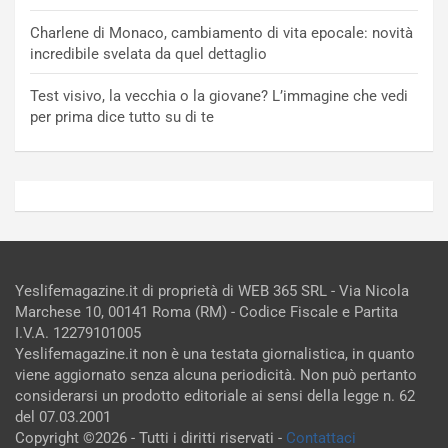
Charlene di Monaco, cambiamento di vita epocale: novità
incredibile svelata da quel dettaglio
Test visivo, la vecchia o la giovane? L’immagine che vedi
per prima dice tutto su di te
Yeslifemagazine.it di proprietà di WEB 365 SRL - Via Nicola
Marchese 10, 00141 Roma (RM) - Codice Fiscale e Partita
I.V.A. 12279101005
Yeslifemagazine.it non è una testata giornalistica, in quanto
viene aggiornato senza alcuna periodicità. Non può pertanto
considerarsi un prodotto editoriale ai sensi della legge n. 62
del 07.03.2001
Copyright ©2026 - Tutti i diritti riservati -
Contattaci