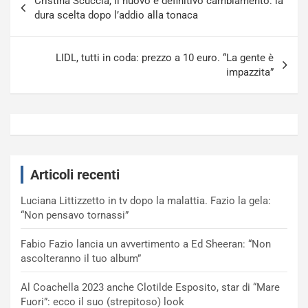
Cristina Scuccia, il nuovo e definitivo cambiamento: la
articoli
dura scelta dopo l’addio alla tonaca
LIDL, tutti in coda: prezzo a 10 euro. “La gente è
impazzita”
Articoli recenti
Luciana Littizzetto in tv dopo la malattia. Fazio la gela:
“Non pensavo tornassi”
Fabio Fazio lancia un avvertimento a Ed Sheeran: “Non
ascolteranno il tuo album”
Al Coachella 2023 anche Clotilde Esposito, star di “Mare
Fuori”: ecco il suo (strepitoso) look